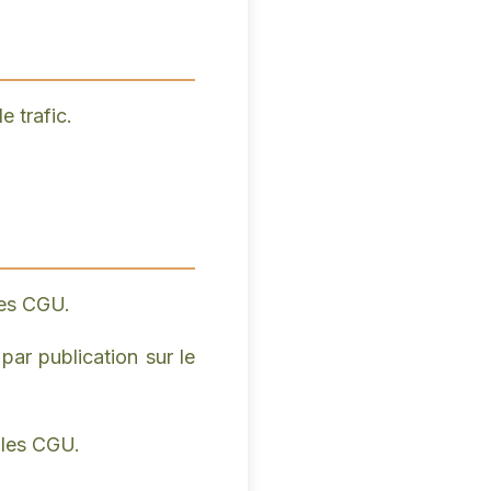
e trafic.
tes CGU.
par publication sur le
lles CGU.