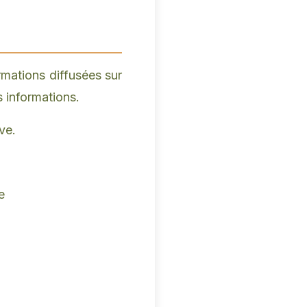
ormations diffusées sur
s informations.
ve.
e