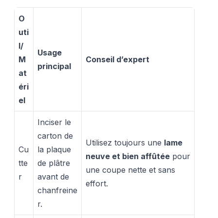
O
uti
l/
Usage
M
Conseil d’expert
principal
at
éri
el
Inciser le
carton de
Utilisez toujours une
lame
Cu
la plaque
neuve et bien affûtée
pour
tte
de plâtre
une coupe nette et sans
r
avant de
effort.
chanfreine
r.