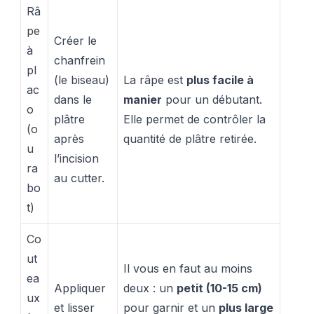
Râ
pe
Créer le
à
chanfrein
pl
(le biseau)
La râpe est
plus facile à
ac
dans le
manier
pour un débutant.
o
plâtre
Elle permet de contrôler la
(o
après
quantité de plâtre retirée.
u
l’incision
ra
au cutter.
bo
t)
Co
ut
Il vous en faut au moins
ea
Appliquer
deux : un
petit (10-15 cm)
ux
et lisser
pour garnir et un
plus large