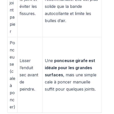
joi
éviter les
solide que la bande
nt
fissures.
autocollante et limite les
pa
bulles d’air.
pie
r
Po
nc
eu
Lisser
Une
ponceuse girafe est
se
l’enduit
idéale pour les grandes
(c
sec avant
surfaces
, mais une simple
ale
de
cale à poncer manuelle
à
peindre.
suffit pour quelques joints.
po
nc
er)