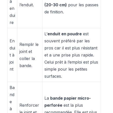
à
l’enduit.
(20-30 cm)
pour les passes
en
de finition.
dui
re
L’
enduit en poudre
est
En
souvent préféré par les
Remplir le
dui
pros car il est plus résistant
joint et
t à
et a une prise plus rapide.
coller la
joi
Celui prêt à l’emploi est plus
bande.
nt
simple pour les petites
surfaces.
Ba
nd
La
bande papier micro-
e
Renforcer
perforée
est la plus
à
le joint et
recommandée. Elle est plus