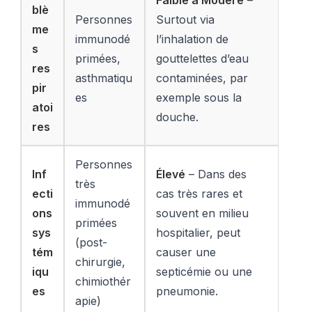
blè
Personnes
Surtout via
me
immunodé
l’inhalation de
s
primées,
gouttelettes d’eau
res
asthmatiqu
contaminées, par
pir
es
exemple sous la
atoi
douche.
res
Personnes
Inf
Élevé
– Dans des
très
ecti
cas très rares et
immunodé
ons
souvent en milieu
primées
sys
hospitalier, peut
(post-
tém
causer une
chirurgie,
iqu
septicémie ou une
chimiothér
es
pneumonie.
apie)