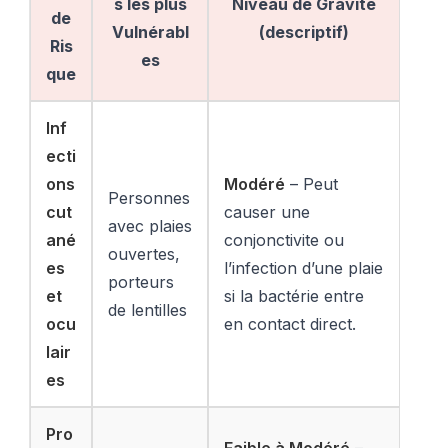
s les plus
Niveau de Gravité
de
Vulnérabl
(descriptif)
Ris
es
que
Inf
ecti
ons
Modéré
– Peut
Personnes
cut
causer une
avec plaies
ané
conjonctivite ou
ouvertes,
es
l’infection d’une plaie
porteurs
et
si la bactérie entre
de lentilles
ocu
en contact direct.
lair
es
Pro
Faible à Modéré
–