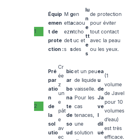
lu
Équip
M
g
en
de protection
n
emen
ett
a
caou
pour éviter
e
t de
ez
n
tcho
tout contact
tt
prote
de
t
uc et
avec la peau
e
ction :
s
s
des
ou les yeux.
s
Cr
Pré
bic
et un peu
ea
ée
(1
par
ar
de liquide
u
z
volume
atio
bo
vaisselle.
de
un
de Javel
n
na
Pour les
Ja
e
pour 10
de
te
cas
ve
pât
volumes
la
de
tenaces,
l
e
d’eau)
sol
so
une
dil
av
est très
utio
ud
solution
ué
ec
efficace.