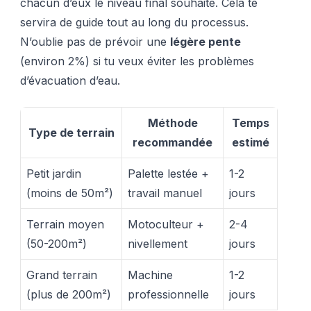
chacun d’eux le niveau final souhaité. Cela te
servira de guide tout au long du processus.
N’oublie pas de prévoir une
légère pente
(environ 2%) si tu veux éviter les problèmes
d’évacuation d’eau.
Méthode
Temps
Type de terrain
recommandée
estimé
Petit jardin
Palette lestée +
1-2
(moins de 50m²)
travail manuel
jours
Terrain moyen
Motoculteur +
2-4
(50-200m²)
nivellement
jours
Grand terrain
Machine
1-2
(plus de 200m²)
professionnelle
jours