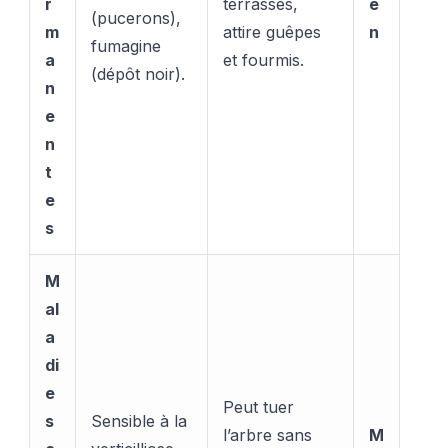
r
terrasses,
e
(pucerons),
m
attire guêpes
n
fumagine
a
et fourmis.
(dépôt noir).
n
e
n
t
e
s
M
al
a
di
e
Peut tuer
s
Sensible à la
l’arbre sans
M