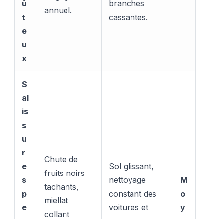
û
branches
annuel.
t
cassantes.
e
u
x
S
al
is
s
u
r
Chute de
e
Sol glissant,
fruits noirs
s
nettoyage
M
tachants,
p
constant des
o
miellat
e
voitures et
y
collant