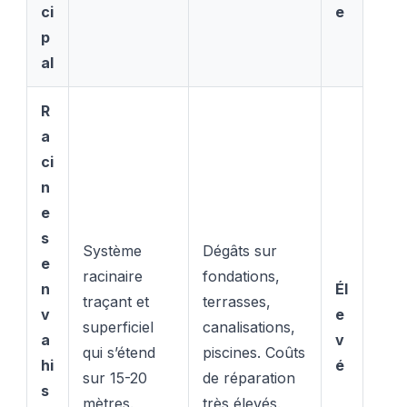
ci
e
p
al
R
a
ci
n
e
s
Système
Dégâts sur
e
racinaire
fondations,
n
Él
traçant et
terrasses,
v
e
superficiel
canalisations,
a
v
qui s’étend
piscines. Coûts
hi
é
sur 15-20
de réparation
s
mètres.
très élevés.