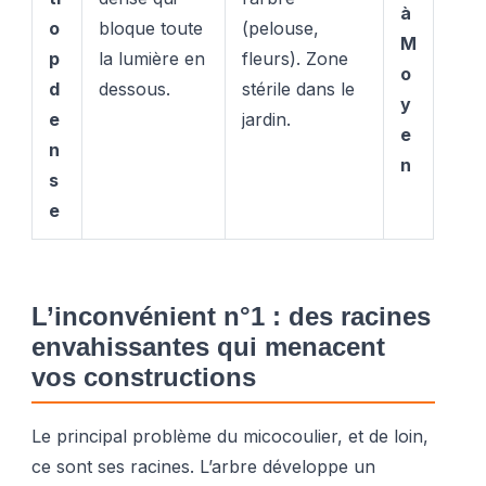
à
o
bloque toute
(pelouse,
M
p
la lumière en
fleurs). Zone
o
d
dessous.
stérile dans le
y
e
jardin.
e
n
n
s
e
L’inconvénient n°1 : des racines
envahissantes qui menacent
vos constructions
Le principal problème du micocoulier, et de loin,
ce sont ses racines. L’arbre développe un