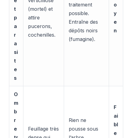
e
verticilliose
traitement
o
t
(mortel) et
possible.
y
p
attire
Entraîne des
e
a
pucerons,
dépôts noirs
n
r
cochenilles.
(fumagine).
a
si
t
e
s
O
m
F
b
ai
r
Rien ne
bl
e
Feuillage très
pousse sous
e
tr
dense qui
l’arbre