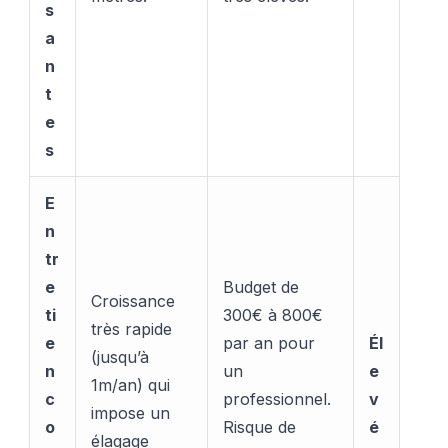
s
a
n
t
e
s
E
n
tr
e
Budget de
Croissance
ti
300€ à 800€
très rapide
e
par an pour
Él
(jusqu’à
n
un
e
1m/an) qui
c
professionnel.
v
impose un
o
Risque de
é
élagage